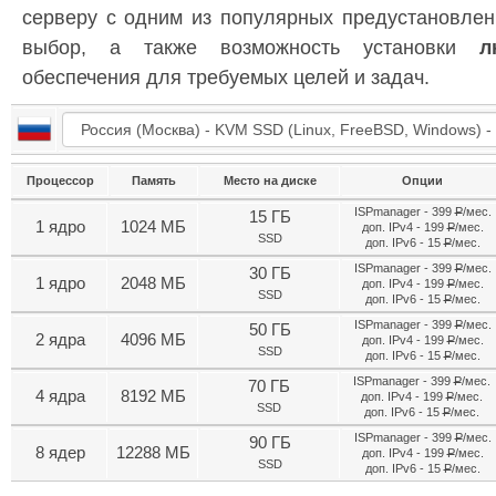
серверу с одним из популярных предустановлен
выбор, а также возможность установки
л
обеспечения для требуемых целей и задач.
Процессор
Память
Место на диске
Опции
ISPmanager - 399
Р
/мес.
15
ГБ
1 ядро
1024
МБ
доп. IPv4 - 199
Р
/мес.
SSD
доп. IPv6 - 15
Р
/мес.
ISPmanager - 399
Р
/мес.
30
ГБ
1 ядро
2048
МБ
доп. IPv4 - 199
Р
/мес.
SSD
доп. IPv6 - 15
Р
/мес.
ISPmanager - 399
Р
/мес.
50
ГБ
2 ядра
4096
МБ
доп. IPv4 - 199
Р
/мес.
SSD
доп. IPv6 - 15
Р
/мес.
ISPmanager - 399
Р
/мес.
70
ГБ
4 ядра
8192
МБ
доп. IPv4 - 199
Р
/мес.
SSD
доп. IPv6 - 15
Р
/мес.
ISPmanager - 399
Р
/мес.
90
ГБ
8 ядер
12288
МБ
доп. IPv4 - 199
Р
/мес.
SSD
доп. IPv6 - 15
Р
/мес.